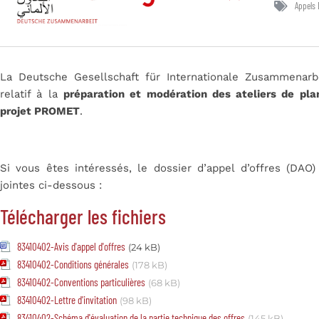
Appels 
La Deutsche Gesellschaft für Internationale Zusammenarb
relatif à la
préparation et modération des ateliers de plan
projet PROMET
.
Si vous êtes intéressés, le dossier d’appel d’offres (DAO
jointes ci-dessous :
Télécharger les fichiers
83410402-Avis d'appel d'offres
(24 kB)
83410402-Conditions générales
(178 kB)
83410402-Conventions particulières
(68 kB)
83410402-Lettre d'invitation
(98 kB)
83410402-Schéma d'évaluation de la partie technique des offres
(145 kB)