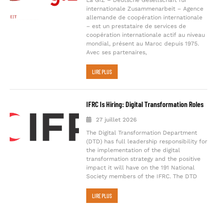
internationale Zusammenarbeit – Agence
allemande de coopération internationale
– est un prestataire de services de
coopération internationale actif au niveau
mondial, présent au Maroc depuis 1975.
Avec ses partenaires,
LIRE PLUS
IFRC Is Hiring: Digital Transformation Roles
27 juillet 2026
The Digital Transformation Department
(DTD) has full leadership responsibility for
the implementation of the digital
transformation strategy and the positive
impact it will have on the 191 National
Society members of the IFRC. The DTD
LIRE PLUS