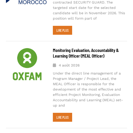
contracted SECURITY GUARD. The
targeted start date for the selected
candidate will be in November 2026. This
position will form part of
LIRE PLUS
Monitoring Evaluation, Accountability &
Learning Officer (MEAL Officer)
4 août 2026
Under the direct line management of a
Program Manager / Project Lead, the
MEAL Officer is responsible for the
development of the most effective and
efficient Project Monitoring, Evaluation
Accountability and Learning (MEAL) set-
up and
LIRE PLUS