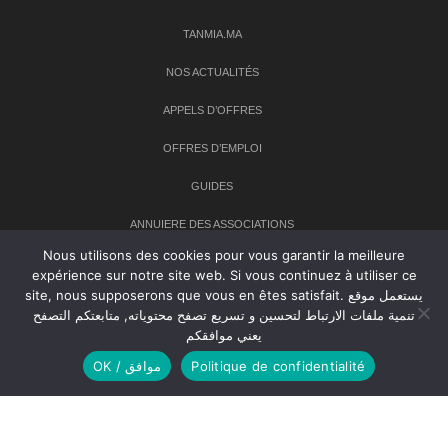
TANMIA.MA
NOS ACTUALITÉS
APPELS D’OFFRES
OFFRES D’EMPLOI
GUIDES
ANNUIERE DES ASSOCIATIONS
Nous utilisons des cookies pour vous garantir la meilleure
expérience sur notre site web. Si vous continuez à utiliser ce
Newsletter
site, nous supposerons que vous en êtes satisfait. يستعمل موقع
تنمية ملفات الارتباط لتحسين و تسريع تصفح محتوياته, متابعتكم التصفح
Inscrivez-vous à notre newsletter pour recevoir les dernières
يعني موافقكم
nouvelles sur TANMIA
OK / موافق
Politique de confidentialité
Creative Common 2004-2026.
Tanmia.ma
| Tous les droits réservés