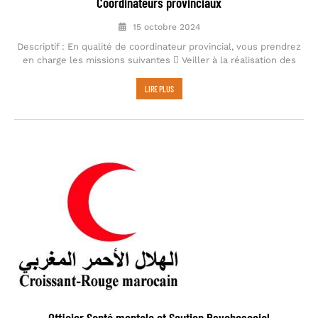
Coordinateurs provinciaux
15 octobre 2024
Descriptif : En qualité de coordinateur provincial, vous prendrez
en charge les missions suivantes  Veiller à la réalisation des
LIRE PLUS
Officier Santé mentale et Soutien Psychosocial