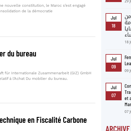
29 
ne nouvelle constitution, le Maroc s’est engagé
nsolidation de la démocratie
من
Jul
مة
18
يا
اء
18 
er du bureau
Fem
Jul
Lea
09
09 
t für Internationale Zusammenarbeit (GIZ) GmbH
elatif à l’Achat Du mobilier du bureau.
Con
Jul
Tra
07
et
Ma
07 
Technique en Fiscalité Carbone
ARCHIVE