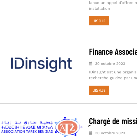
lance un appel d’offres rel
installation
LIRE PLUS
Finance Associ
30 octobre 2023
IDinsight est une organi
recherche guidée par une
LIRE PLUS
ِChargé de miss
30 octobre 2023