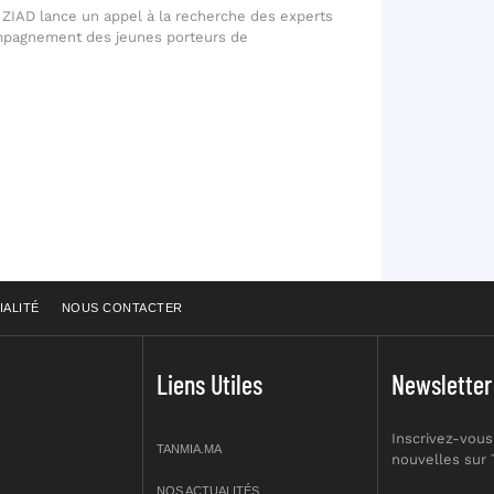
 ZIAD lance un appel à la recherche des experts
mpagnement des jeunes porteurs de
IALITÉ
NOUS CONTACTER
Liens Utiles
Newsletter
Inscrivez-vous
TANMIA.MA
nouvelles sur
NOS ACTUALITÉS