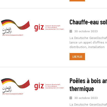
Chauffe-eau sol
30 octobre 2023
La Deutsche Gesellschaf
lance un appel d’offres rel
distribution, installation
LIRE PLUS
Poêles à bois a
thermique
30 octobre 2023
La Deutsche Gesellschaf