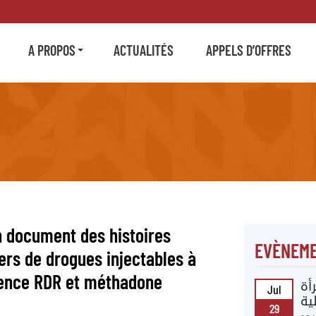
A PROPOS
ACTUALITÉS
APPELS D’OFFRES
n document des histoires
EVÈNEME
ers de drogues injectables à
ience RDR et méthadone
أة
Jul
ية
29