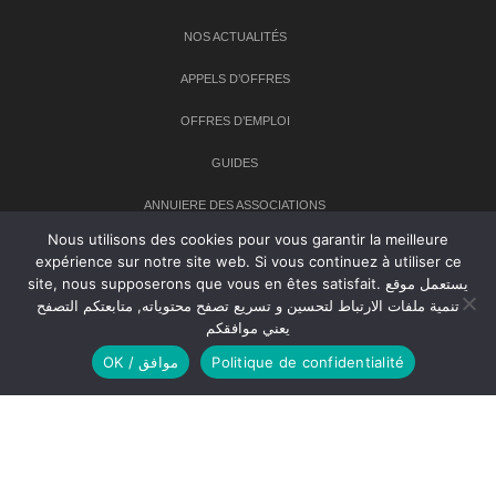
NOS ACTUALITÉS
APPELS D’OFFRES
OFFRES D’EMPLOI
GUIDES
ANNUIERE DES ASSOCIATIONS
Nous utilisons des cookies pour vous garantir la meilleure
expérience sur notre site web. Si vous continuez à utiliser ce
Newsletter
site, nous supposerons que vous en êtes satisfait. يستعمل موقع
تنمية ملفات الارتباط لتحسين و تسريع تصفح محتوياته, متابعتكم التصفح
Inscrivez-vous à notre newsletter pour recevoir les dernières
يعني موافقكم
nouvelles sur TANMIA
OK / موافق
Politique de confidentialité
Creative Common 2004-2026.
Tanmia.ma
| Tous les droits réservés
Réalisation
Agence Web
Tudiodev