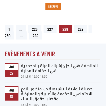
LIRE PLUS
1
…
226
227
228
229
230
…
244
EVÈNEMENTS A VENIR
المناصفة هي الحل: إشراك المرأة بالمحمدية
Jul
في الحكامة المحلية
29
29 Jul @ 12:00 11:59
حصيلة الولاية التشريعية من منظور النوع
Jul
الاجتماعي: الحكومة والأغلبية والمعارضة
18
وقضايا حقوق النساء
18 Jul @ 12:00 11:59