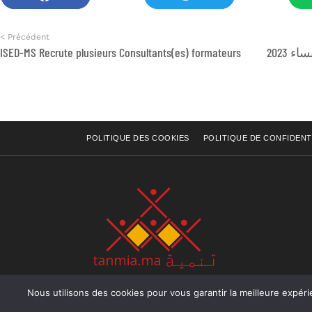
< Précédent
ISED-MS Recrute plusieurs Consultants(es) formateurs
POLITIQUE DES COOKIES
POLITIQUE DE CONFIDENT
Nous utilisons des cookies pour vous garantir la meilleure expérience sur not
Rue Raiss Achour, Résidence Badr A, ler étage, Ap
Ocean, Rabat - Royaume du Maroc