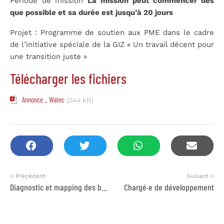
Période de mission
La mission peut commencer dès
que possible et sa durée est jusqu’à 20 jours
Projet : Programme de soutien aux PME dans le cadre
de l’initiative spéciale de la GIZ « Un travail décent pour
une transition juste »
Télécharger les fichiers
Annonce _ Watec
(244 kB)
< Précédent
Suivant >
Diagnostic et mapping des besoins psychosociaux, en violences basées sur le genre (VBG) et en santé sexuelle et reproductive (SSR)
Chargé·e de développement