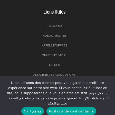
Liens Utiles
TANMIA.MA
NOS ACTUALITÉS
APPELS D’OFFRES
OFFRES D’EMPLOI
GUIDES
ANNUIERE DES ASSOCIATIONS
Nous utilisons des cookies pour vous garantir la meilleure
expérience sur notre site web. Si vous continuez à utiliser ce
Newsletter
site, nous supposerons que vous en êtes satisfait. يستعمل موقع
تنمية ملفات الارتباط لتحسين و تسريع تصفح محتوياته, متابعتكم التصفح
Inscrivez-vous à notre newsletter pour recevoir les dernières
يعني موافقكم
nouvelles sur TANMIA
OK / موافق
Politique de confidentialité