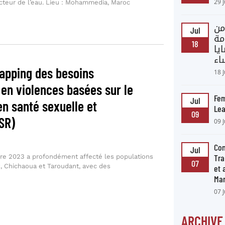
29 
secteur de l’eau. Lieu : Mohammedia, Maroc
من
Jul
مة
18
يا
اء
apping des besoins
18 
en violences basées sur le
Fem
Jul
en santé sexuelle et
Lea
09
SR)
09 
Con
Jul
Tra
e 2023 a profondément affecté les populations
07
, Chichaoua et Taroudant, avec des
et
Ma
07 
ARCHIVE