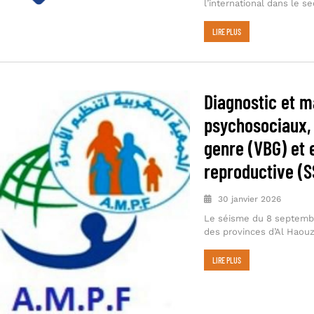
l’international dans le 
LIRE PLUS
Diagnostic et m
psychosociaux, 
genre (VBG) et 
reproductive (S
30 janvier 2026
Le séisme du 8 septembr
des provinces d’Al Haouz
LIRE PLUS