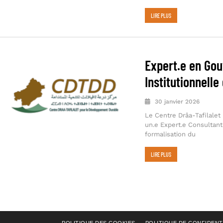
LIRE PLUS
Expert.e en Gou
Institutionnell
30 janvier 2026
Le Centre Drâa-Tafilale
un.e Expert.e Consultant
formalisation du
LIRE PLUS
POLITIQUE DES COOKIES
POLITIQUE DE CONFIDENT