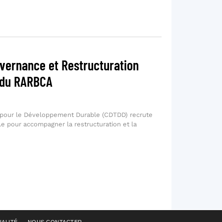
vernance et Restructuration
e du RARBCA
t pour le Développement Durable (CDTDD) recrute
.e pour accompagner la restructuration et la
IALITÉ
NOUS CONTACTER