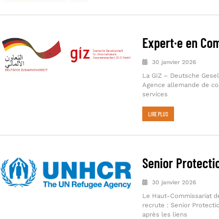
Expert·e en Co
30 janvier 2026
La GIZ – Deutsche Gesel
Agence allemande de coo
services
LIRE PLUS
Senior Protecti
30 janvier 2026
Le Haut-Commissariat de
recrute : Senior Protect
après les liens