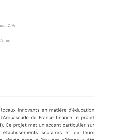
embre 2024
D'offres
s locaux innovants en matière d’éducation
 l’Ambassade de France finance le projet
). Ce projet met un accent particulier sur
établissements scolaires et de leurs
 située dans la Province d’Ifrane, a été