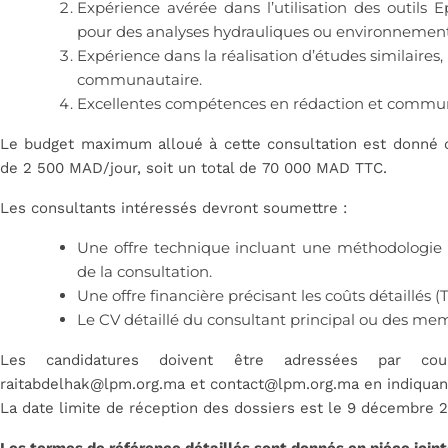
Expérience avérée dans l’utilisation des outils
pour des analyses hydrauliques ou environnement
Expérience dans la réalisation d’études similaires
communautaire.
Excellentes compétences en rédaction et communi
Le budget maximum alloué à cette consultation est donné c
de 2 500 MAD/jour, soit un total de 70 000 MAD TTC.
Les consultants intéressés devront soumettre :
Une offre technique incluant une méthodologie dé
de la consultation.
Une offre financière précisant les coûts détaillés (
Le CV détaillé du consultant principal ou des mem
Les candidatures doivent être adressées par cou
raitabdelhak@lpm.org.ma et contact@lpm.org.ma en indiquan
La date limite de réception des dossiers est le 9 décembre 2
Les termes de référence détaillés sont donnés en piéce joint