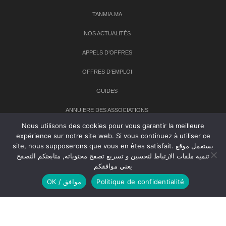
TANMIA.MA
NOS ACTUALITÉS
APPELS D’OFFRES
OFFRES D’EMPLOI
GUIDES
ANNUIERE DES ASSOCIATIONS
Nous utilisons des cookies pour vous garantir la meilleure
expérience sur notre site web. Si vous continuez à utiliser ce
Newsletter
site, nous supposerons que vous en êtes satisfait. يستعمل موقع
تنمية ملفات الارتباط لتحسين و تسريع تصفح محتوياته, متابعتكم التصفح
Inscrivez-vous à notre newsletter pour recevoir les dernières
يعني موافقكم
nouvelles sur TANMIA
OK / موافق
Politique de confidentialité
Creative Common 2004-2026.
Tanmia.ma
| Tous les droits réservés