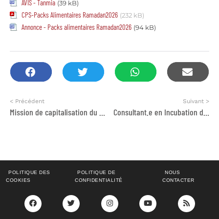
AVIS - Tanmia
(39 kB)
CPS-Packs Alimentaires Ramadan2026
(232 kB)
Annonce - Packs alimentaires Ramadan2026
(94 kB)
< Précédent
Suivant >
Mission de capitalisation du projet AFED
Consultant.e en Incubation d’Entreprises Individuelles
POLITIQUE DES
POLITIQUE DE
NOUS
COOKIES
CONFIDENTIALITÉ
CONTACTER