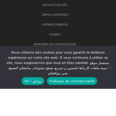
NOS ACTUALITÉS
APPELS D’OFFRES
OFFRES D’EMPLOI
GUIDES
ANNUIERE DES ASSOCIATIONS
Nous utilisons des cookies pour vous garantir la meilleure
expérience sur notre site web. Si vous continuez à utiliser ce
Newsletter
site, nous supposerons que vous en êtes satisfait. يستعمل موقع
تنمية ملفات الارتباط لتحسين و تسريع تصفح محتوياته, متابعتكم التصفح
Inscrivez-vous à notre newsletter pour recevoir les dernières
يعني موافقكم
nouvelles sur TANMIA
OK / موافق
Politique de confidentialité
Creative Common 2004-2026.
Tanmia.ma
| Tous les droits réservés
Réalisation
Agence Web
Tudiodev