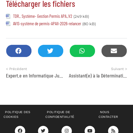
Télécharger les fichiers
TDR_ Système- Gestion Permis APA_V2
(249 kB)
AVIS-système de permis-APAII-2026-relancer
(80 kB)
< Précédent
Suivant >
Expert.e en Informatique Junior
Assistant(e) à la Détermination de statut de réfugié DSR
POLITIQUE DES
POLITIQUE DE
NOUS
COOKIES
CONFIDENTIALITÉ
CONTACTER