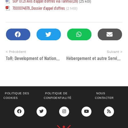
SOP 01.21 Avis d'appel d'offres via Tanmia (28)
(25 kB)
7000014979_Dossier d'appel d'offres
(2 MB)
< Précédent
Suivant >
ToR: Development of National Index for Monitoring and Strengthening Digital Capacities of Moroccan CSOs
Hébergement et autre Services
POLITIQUE DES
POLITIQUE DE
NOUS
COOKIES
CONFIDENTIALITÉ
CONTACTER