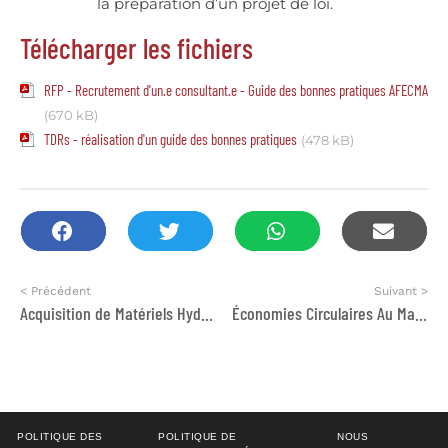
la préparation d’un projet de loi.
Télécharger les fichiers
RFP - Recrutement d'un.e consultant.e - Guide des bonnes pratiques AFECMA
(670 kB)
TDRs - réalisation d'un guide des bonnes pratiques
(478 kB)
< Précédent
Suivant >
Acquisition de Matériels Hydro économes
Économies Circulaires Au Maroc : Traitements Des Déchets Ménagers Et Des Eaux Usées
POLITIQUE DES
POLITIQUE DE
NOUS