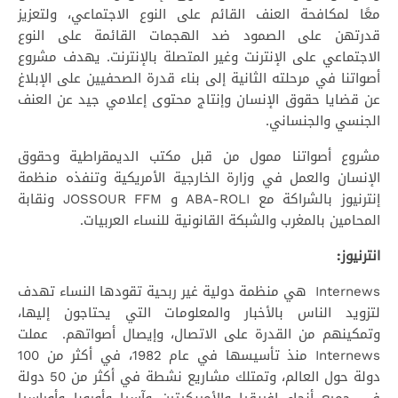
معًا لمكافحة العنف القائم على النوع الاجتماعي، ولتعزيز
قدرتهن على الصمود ضد الهجمات القائمة على النوع
الاجتماعي على الإنترنت وغير المتصلة بالإنترنت. يهدف مشروع
أصواتنا في مرحلته الثانية إلى بناء قدرة الصحفيين على الإبلاغ
عن قضايا حقوق الإنسان وإنتاج محتوى إعلامي جيد عن العنف
الجنسي والجنساني.
مشروع أصواتنا ممول من قبل مكتب الديمقراطية وحقوق
الإنسان والعمل في وزارة الخارجية الأمريكية وتنفذه منظمة
إنترنيوز بالشراكة مع ABA-ROLI و JOSSOUR FFM ونقابة
المحامين بالمغرب والشبكة القانونية للنساء العربيات.
انترنيوز
:
Internews هي منظمة دولية غير ربحية تقودها النساء تهدف
لتزويد الناس بالأخبار والمعلومات التي يحتاجون إليها،
وتمكينهم من القدرة على الاتصال، وإيصال أصواتهم. عملت
Internews منذ تأسيسها في عام 1982، في أكثر من 100
دولة حول العالم، وتمتلك مشاريع نشطة في أكثر من 50 دولة
في جميع أنحاء إفريقيا والأمريكيتين وآسيا وأوروبا وأوراسيا