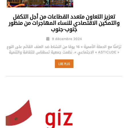
تعزيز التعاون متعدد القطاعات من أجل التكفل
والتمكين الاقتصادي للنساء المهاجرات من منظور
جنوب-جنوب
9 décembre 2024
تزامنًا مع الحملة الأممية « 16 يومًا من النشاط ضد العنف القائم على النوع
الاجتماعي »، نظمت جمعية ثسغناس للثقافة والتنمية « ASTICUDE »
LIRE PLUS