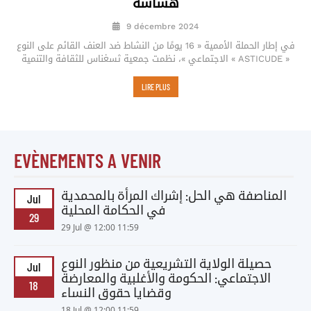
هشاشة
9 décembre 2024
في إطار الحملة الأممية « 16 يومًا من النشاط ضد العنف القائم على النوع
الاجتماعي »، نظمت جمعية ثسغناس للثقافة والتنمية « ASTICUDE »
LIRE PLUS
EVÈNEMENTS A VENIR
المناصفة هي الحل: إشراك المرأة بالمحمدية
Jul
في الحكامة المحلية
29
29 Jul @ 12:00 11:59
حصيلة الولاية التشريعية من منظور النوع
Jul
الاجتماعي: الحكومة والأغلبية والمعارضة
18
وقضايا حقوق النساء
18 Jul @ 12:00 11:59