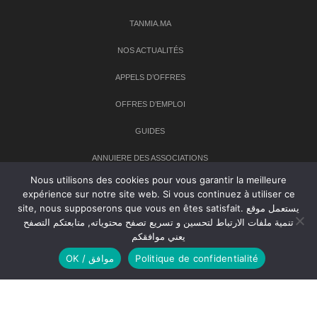
TANMIA.MA
NOS ACTUALITÉS
APPELS D’OFFRES
OFFRES D’EMPLOI
GUIDES
ANNUIERE DES ASSOCIATIONS
Nous utilisons des cookies pour vous garantir la meilleure
expérience sur notre site web. Si vous continuez à utiliser ce
Newsletter
site, nous supposerons que vous en êtes satisfait. يستعمل موقع
تنمية ملفات الارتباط لتحسين و تسريع تصفح محتوياته, متابعتكم التصفح
Inscrivez-vous à notre newsletter pour recevoir les dernières
يعني موافقكم
nouvelles sur TANMIA
OK / موافق
Politique de confidentialité
Creative Common 2004-2026.
Tanmia.ma
| Tous les droits réservés