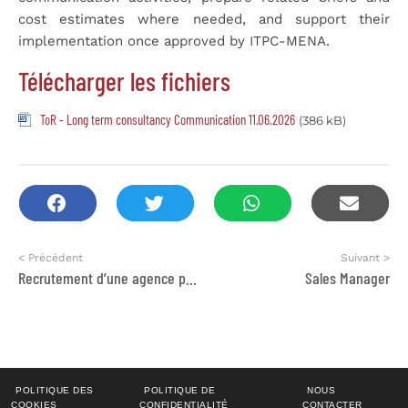
cost estimates where needed, and support their
implementation once approved by ITPC-MENA.
Télécharger les fichiers
ToR - Long term consultancy Communication 11.06.2026
(386 kB)
< Précédent
Suivant >
Recrutement d’une agence pour la réalisation d’une caravane bibliothèque et la formation de quatre (4) animateurs
Sales Manager
POLITIQUE DES
POLITIQUE DE
NOUS
COOKIES
CONFIDENTIALITÉ
CONTACTER