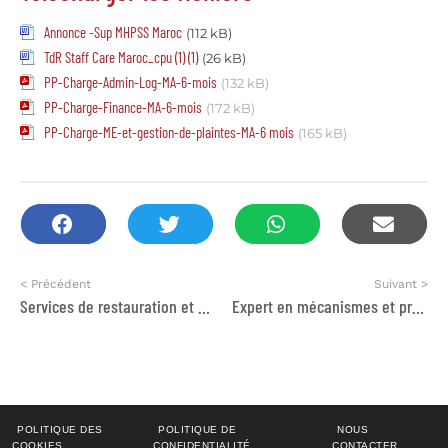
Annonce -Sup MHPSS Maroc
(112 kB)
TdR Staff Care Maroc_cpu (1) (1)
(26 kB)
PP-Charge-Admin-Log-MA-6-mois
(132 kB)
PP-Charge-Finance-MA-6-mois
(172 kB)
PP-Charge-ME-et-gestion-de-plaintes-MA-6 mois
(165 kB)
< Précédent
Suivant >
Services de restauration et de traiteur
Expert en mécanismes et processus institutionnels des droits de l’homme
POLITIQUE DES
POLITIQUE DE
NOUS
COOKIES
CONFIDENTIALITÉ
CONTACTER