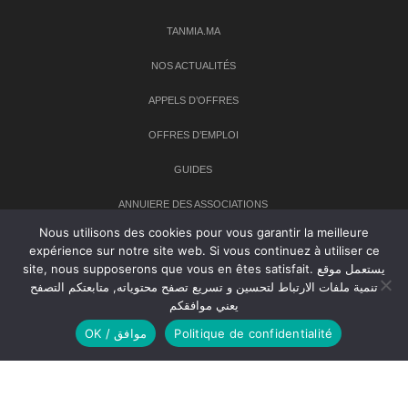
TANMIA.MA
NOS ACTUALITÉS
APPELS D’OFFRES
OFFRES D’EMPLOI
GUIDES
ANNUIERE DES ASSOCIATIONS
Nous utilisons des cookies pour vous garantir la meilleure
expérience sur notre site web. Si vous continuez à utiliser ce
Newsletter
site, nous supposerons que vous en êtes satisfait. يستعمل موقع
تنمية ملفات الارتباط لتحسين و تسريع تصفح محتوياته, متابعتكم التصفح
Inscrivez-vous à notre newsletter pour recevoir les dernières
يعني موافقكم
nouvelles sur TANMIA
OK / موافق
Politique de confidentialité
Creative Common 2004-2026.
Tanmia.ma
| Tous les droits réservés