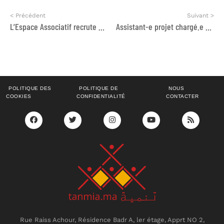
< Précédent
Suivant >
L’Espace Associatif recrute deux profils
Assistant-e projet chargé.e communication
POLITIQUE DES
POLITIQUE DE
NOUS
COOKIES
CONFIDENTIALITÉ
CONTACTER
Rue Raiss Achour, Résidence Badr A, ler étage, Apprt NO 2,