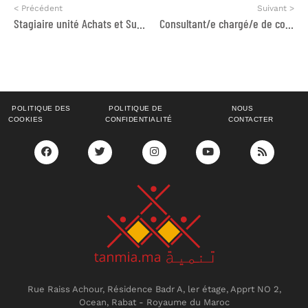
< Précédent
Suivant >
Stagiaire unité Achats et Subvention
Consultant/e chargé/e de conduire une évaluation finale du projet
POLITIQUE DES
POLITIQUE DE
NOUS
COOKIES
CONFIDENTIALITÉ
CONTACTER
Rue Raiss Achour, Résidence Badr A, ler étage, Apprt NO 2,
Ocean, Rabat - Royaume du Maroc