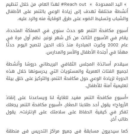
» اليد الممدودة » Reach out# لهذا العام، من خلال تنظيم
أنشطة مختلفة تهدف إلى زيادة الوعي بالتنمر على الأطفال
والشباب وتسليط الضوء على طرق الوقاية منه والرد عليه.
أسبوع مكافحة التنمر هو حدث سنوي في المملكة المتحدة،
يقام في الأسبوع الثالث من كل شهر نونبر. نظم أول مرة في
عام 2002 وكبرت المبادرة منذ ذلك الحين لتصبح اليوم حدثًا
مهمًا في أجندة الأطفال والأسر والمدارس.
سيقدم أساتذة المجلس الثقافي البريطاني دروسًا وأنشطة
لجميع الفئات العمرية والمستويات التي يدرسونها خلال هذه
الدورة لزيادة الوعي حول مكافحة التنمر، والتركيز على خلق بيئة
تعليمية آمنة للأطفال.
«أسبوع مكافحة التنمر مفيد للغاية لنا ويساعدنا على إنقاذ
الأرواح!» يقول أحد طلابنا الصغار. «أسبوع مكافحة التنمر يجعلك
تفكر في كيفية الحفاظ على سلامتك على الإنترنت». يقول
طالب آخر.
كما سيديرون مسابقة في جميع مراكز التدريس في منطقة