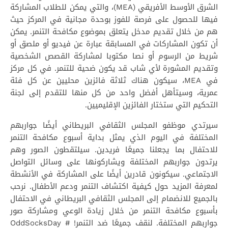
الشرق الأوسط الأفريقي (MEA)، والتي يمكن للطلاب المشاركة
فيها للحصول على فرصة للفوز بوحدة مجانية في المركز حيث
هم من خلال تقديم مدخل يتعلق بموضوع مكافحة التنمر. يمكن
أن تكون المشاركات في المسابقة عبارة عن فيديو أو ملصق أو
شريط من الرسوم أو نصا مكتوبا لمشاركة القصص الشخصية
وتقديم المشورة لأي شاب قد يكون ضحية للتنمر. في كل مركز
في MEA، سيكون هناك ثلاثة فائزين محليين عن كل فئة
عمرية، وسيتأهل أفضل واحد من كل منها للتقدم إلى لجنة
التحكيم التي ستختار الفائزين الإقليميين.
سيرتدي موظفو المجلس الثقافي البريطاني أيضًا جواربهم
المختلفة في اليوم الذي يمثل بداية أسبوع مكافحة التنمر
للاحتفال بما يجعلنا جميعًا فريدين. سيلتقطون الصور وهم
يرتدون جواربهم المختلفة ويشاركونها على وسائل التواصل
الاجتماعي. سيكونون قادرين أيضًا على المشاركة في الأنشطة
لمعرفة المزيد حول كيفية اكتشاف التنمر ودعم الأطفال. نرحب
بالجميع للانضمام إلى المجلس الثقافي البريطاني في الاحتفال
بأسبوع مكافحة التنمر من خلال زيادة الوعي ومشاركة صور
جواربهم المختلفة. لنقف جميعًا ضد التنمر! OddSocksDay #