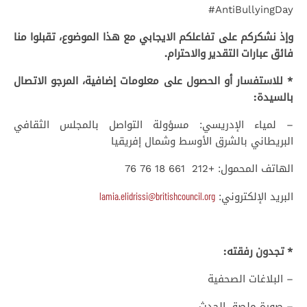
AntiBullyingDay#
وإذ نشكركم على تفاعلكم الايجابي مع هذا الموضوع، تقبلوا منا
فائق عبارات التقدير والاحترام.
* للاستفسار أو الحصول على معلومات إضافية، المرجو الاتصال
بالسيدة:
– لمياء الإدريسي: مسؤولة التواصل بالمجلس الثقافي
البريطاني بالشرق الأوسط وشمال إفريقيا
الهاتف المحمول: +212 661 18 76 76
lamia.elidrissi@britishcouncil.org
البريد الإلكتروني:
* تجدون رفقته:
– البلاغات الصحفية
– صورة ملصق الحدث