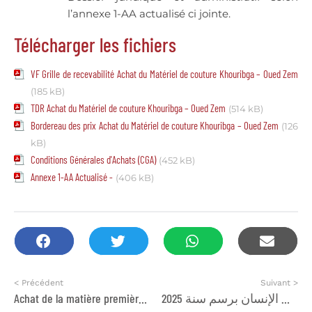
l’annexe 1-AA actualisé ci jointe.
Télécharger les fichiers
VF Grille de recevabilité Achat du Matériel de couture Khouribga – Oued Zem
(185 kB)
TDR Achat du Matériel de couture Khouribga – Oued Zem
(514 kB)
Bordereau des prix Achat du Matériel de couture Khouribga – Oued Zem
(126
kB)
Conditions Générales d'Achats (CGA)
(452 kB)
Annexe 1-AA Actualisé -
(406 kB)
< Précédent
Suivant >
Achat de la matière première et accessoires de couture du programme NASSIJ 2
إعلان عن طلب عروض مشاريع لفائدة الجمعيات العاملة في مجال حقوق الإنسان برسم سنة 2025