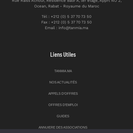
Rue Raiss Achour, Résidence Badr A, ler étage, Apprt NO 2,
Ocean, Rabat - Royaume du Maroc
Tél : +212 (0) 5 37 70 73 50
Fax : +212 (0) 5 37 70 73 50
Email : info@tanmia.ma
Liens Utiles
TANMIA.MA
NOS ACTUALITÉS
APPELS D’OFFRES
OFFRES D’EMPLOI
GUIDES
ANNUIERE DES ASSOCIATIONS