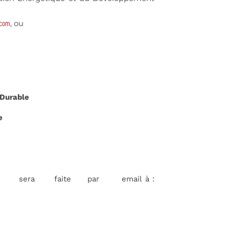
.com
, ou
 Durable
e
res sera faite par email à :