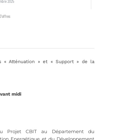
embre 2025
D'offres
s « Atténuation » et « Support » de la
vant midi
du Projet CBIT au Département du
ition Energétique et du Développement