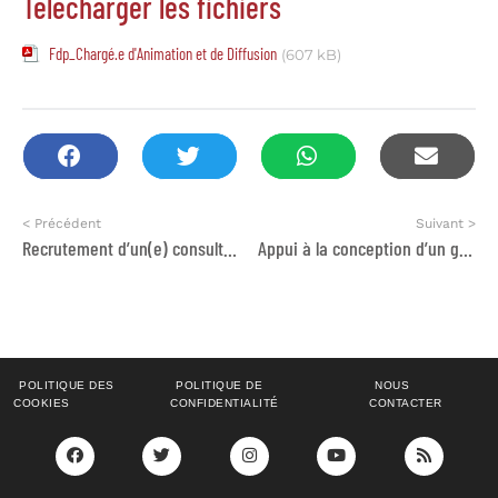
Télécharger les fichiers
Fdp_Chargé.e d'Animation et de Diffusion
(607 kB)
< Précédent
Suivant >
Recrutement d’un(e) consultant(e) ou bureau d’études pour l’accompagnement de l’Université Hassan Ier de Settat dans l’intégration de l’approche genre dans les dispositifs, pratiques et mécanismes universitaires
Appui à la conception d’un guide opérationnel du passeport digital des produits (DPP) et l’animation d’un atelier de sensibilisation à destination du secteur textile-habillement marocain
POLITIQUE DES
POLITIQUE DE
NOUS
COOKIES
CONFIDENTIALITÉ
CONTACTER