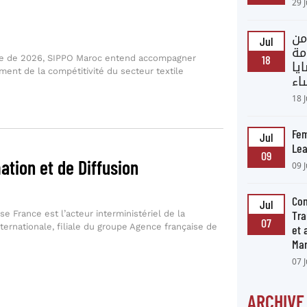
29 
من
Jul
مة
18
ie de 2026, SIPPO Maroc entend accompagner
يا
ment de la compétitivité du secteur textile
اء
18 
Fem
Jul
Lea
09
ation et de Diffusion
09 
Con
Jul
Tra
e France est l’acteur interministériel de la
07
ternationale, filiale du groupe Agence française de
et
Ma
07 
ARCHIVE