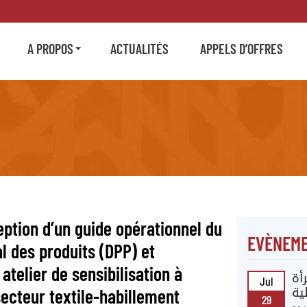
A PROPOS
ACTUALITÉS
APPELS D’OFFRES
eption d’un guide opérationnel du
EVÈNEME
al des produits (DPP) et
 atelier de sensibilisation à
أة
Jul
secteur textile-habillement
ية
29