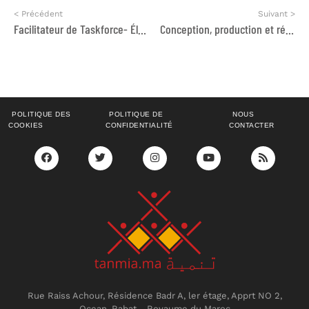
< Précédent
Suivant >
Facilitateur de Taskforce- Élaboration d’un schéma sur le Contrôle à l’Import, la Surveillance de Marché et la Certification des Panneaux PV
Conception, production et réalisation des prestations événementielles pour l’organisation des 2èmes Assises Nationales sur la Régionalisation Avancée organisées
POLITIQUE DES
POLITIQUE DE
NOUS
COOKIES
CONFIDENTIALITÉ
CONTACTER
Rue Raiss Achour, Résidence Badr A, ler étage, Apprt NO 2,
Ocean, Rabat - Royaume du Maroc