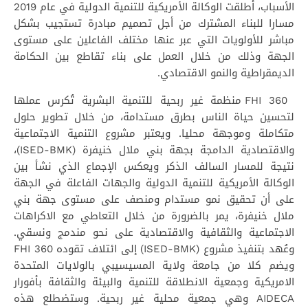
الأسباب، أطلقت الوكالة الأمريكية للتنمية الدولية في عام 2019
مسارا للبناء المشترك من أجل تصميم مبادرة تستجيب بشكل
مباشر للأولويات التي عبر عنها مختلف الفاعلين على مستوى
الجهة وذلك من خلال العمل على بناء تقاطع بين الحكامة
الديمقراطية والنمو الاقتصادي.
FHI 360 منظمة غير ربحية للتنمية البشرية تُكرس عملها
لتحسين حياة الناس بطرق مستدامة، من خلال تطوير حلول
متكاملة وموجهة محليا. ويعتبر مشروع التنمية الاجتماعية
والاقتصادية الدامجة بجهة بني ملال خنيفرة (ISED-BMK)،
نتيجة للمسار السالف الذكر ويعكس الإجماع الذي نشأ بين
الوكالة الأمريكية للتنمية الدولية والجهات الفاعلة في الجهة
على أن تحقيق نمو مستدام ومنصف على مستوى جهة بني
ملال خنيفرة، يمر بالضرورة من خلال التعاطي مع الاكراهات
الاجتماعية والثقافية والاقتصادية على نحو مندمج ونسقي.
وعُهد بتنفيذ مشروع (ISED-BMK) إلى ائتلاف تقوده FHI 360
ويضم كلا من جامعة ولاية المسيسيبي بالولايات المتحدة
الامريكية وجمعية الانطلاقة للتنمية والبيئة والثقافة بأفورار
AIDECA وهي جمعية محلية غير ربحية. وستضطلع هذه