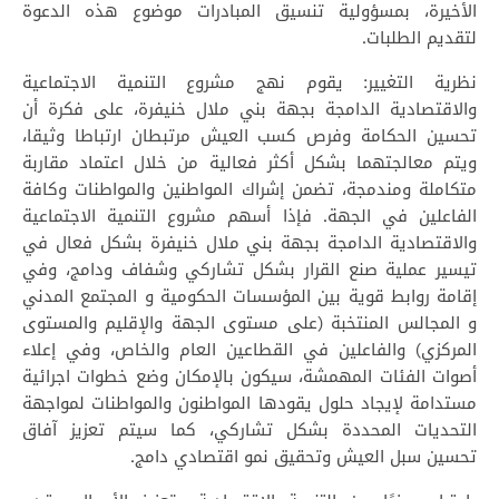
الأخيرة، بمسؤولية تنسيق المبادرات موضوع هذه الدعوة
لتقديم الطلبات.
نظرية التغيير: يقوم نهج مشروع التنمية الاجتماعية
والاقتصادية الدامجة بجهة بني ملال خنيفرة، على فكرة أن
تحسين الحكامة وفرص كسب العيش مرتبطان ارتباطا وثيقا،
ويتم معالجتهما بشكل أكثر فعالية من خلال اعتماد مقاربة
متكاملة ومندمجة، تضمن إشراك المواطنين والمواطنات وكافة
الفاعلين في الجهة. فإذا أسهم مشروع التنمية الاجتماعية
والاقتصادية الدامجة بجهة بني ملال خنيفرة بشكل فعال في
تيسير عملية صنع القرار بشكل تشاركي وشفاف ودامج، وفي
إقامة روابط قوية بين المؤسسات الحكومية و المجتمع المدني
و المجالس المنتخبة (على مستوى الجهة والإقليم والمستوى
المركزي) والفاعلين في القطاعين العام والخاص، وفي إعلاء
أصوات الفئات المهمشة، سيكون بالإمكان وضع خطوات اجرائية
مستدامة لإيجاد حلول يقودها المواطنون والمواطنات لمواجهة
التحديات المحددة بشكل تشاركي، كما سيتم تعزيز آفاق
تحسين سبل العيش وتحقيق نمو اقتصادي دامج.