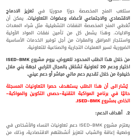
ستلعب المنح المخصصة دورًا محوريًا في
تعزيز الادماج
الاقتصادي والاجتماعي لأعضاء وعضوات التعاونيات
. يمكن أن
تُغطي المنح المخصصة النفقات التشغيلية مثل شراء المعدات
والاليات. وهذا يشمل كل من تأمين نفقات المواد الأولية
واستئجار المرافق والمقرات من أجل توفير الخدمات الأساسية
الضرورية لسير العمليات التجارية والصناعية للتعاونية.
من خلال هذا الطلب المحدود للعروض، يروم مشروع
ISED-BMK
اختيار ودعم 20 تعاونية تشتغل بالمجال الترابي لجهة بني ملال
خنيفرة من خلال تقديم دعم مالي مباشر أو دعم عيني.
يُشار الى أن هذا الطلب يستهدف حصرا التعاونيات المسجلة
حاليًا في برنامج المواكبة التقنية-حصص التكوين والمواكبة-
الخاص بمشروع
ISED-BMK
.
2. أهداف الدعم:
يعتزم مشروع ISED-BMK دعم تعاونيات النساء والأشخاص في
وضعية إعاقة والشباب لتعزيز أنشطتهم الاقتصادية، وذلك من