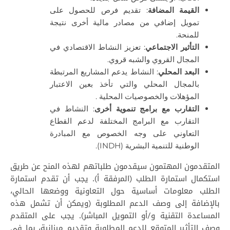
القيمة المضافة
: تقديم فرص للحصول على
تمويل إضافي من مصادر مالية أخرى نتيجة
للمنحة.
التأثير الاجتماعي
: تعزيز النشاط الاقتصادي في
المجال القروي والشبه قروي.
البعد المحلي
: النشاط يدعم المشاريع المرتبطة
بالمجال المحلي والتي تأخذ بعين الاعتبار
المؤهلات والخصوصيات المحلية .
التقارب مع برامج تنموية أخرى
: النشاط في
التقارب مع البرامج المختلفة لدعم القطاع
التعاوني على وجه الخصوص مع المبادرة
الوطنية للتنمية البشرية (INDH).
المتقدمون المهتمون سيقدمون طلباتهم لهذه المنح عن طريق
استكمال استمارة الطلب (المرفقة أ). يجب أن تقدم استمارة
الطلب معلومات أساسية حول التعاونية ووضعها الحالي،
بالإضافة إلى وصف الدعم المطلوبة (ويمكن أن تشمل هذه
المساعدة التقنية و/أو التمويل المباشر). يجب على المتقدم
وصف التأثير المتوقع للدعم المطلوبة وتقديم ميزانية، بما في