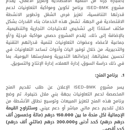
باعتباره جزءًا من التنمية الاقتصادية وتعزيز الأعمال، يقدم
مشروع ISED-BMK برنامج تكوين ومواكبة التعاونيات لدعم
قدرتها التنافسية، تعزيز فرص الشغل وتطوير الانشطة
الاقتصادية في الجهة. تشمل هذه الخدمات بناء القدرات بشكل
مكثف استنادًا إلى تشخيص للاحتياجات التجارية والتنظيمية.
بالإضافة إلى ذلك، يُقدم المشروع حصص مواكبة فرديًة و/أو
جماعية لأعضاء وعضوات التعاونيات لتنمية قدراتهم التقنية
والتدبيرية، من خلال توفير اليات وأدوات تساعد التعاونيات في
تحسين عملياتها، إجراءاتها التدبيرية وممارستها اليومية، بما
في ذلك دراسة السوق، إدارة العملاء، إدارة الإنتاج والتسويق.
1. برنامج المنح:
يسر مشروع ISED-BMK الإعلان عن طلب تقديم المنح
المخصصة لدعم التعاونيات بجهة بني ملال خنيفرة. تم وضع
برنامج هذه المنح لتعزيز المبيعات وتوسيع نطاق الأنشطة من
خلال تقديم دعم مالي مباشر أو دعم عيني.
وستتراوح القيمة
الإجمالية لكل منحة ما بين 150.000 درهم (مائة وخمسون ألف
درهم درهم) كحد أدنى و200.000 درهم (مائتي ألف درهم)
كحد أقصى.