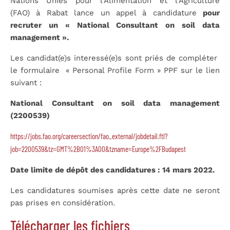
Nations Unies pour l’Alimentation et l’Agriculture
(FAO) à Rabat lance un appel à candidature
pour
recruter un « National Consultant on soil data
management ».
Les candidat(e)s interessé(e)s sont priés de compléter
le formulaire « Personal Profile Form » PPF sur le lien
suivant :
National Consultant on soil data management
(2200539)
https://jobs.fao.org/careersection/fao_external/jobdetail.ftl?
job=2200539&tz=GMT%2B01%3A00&tzname=Europe%2FBudapest
Date limite de dépôt des candidatures : 14 mars 2022.
Les candidatures soumises après cette date ne seront
pas prises en considération.
Télécharger les fichiers