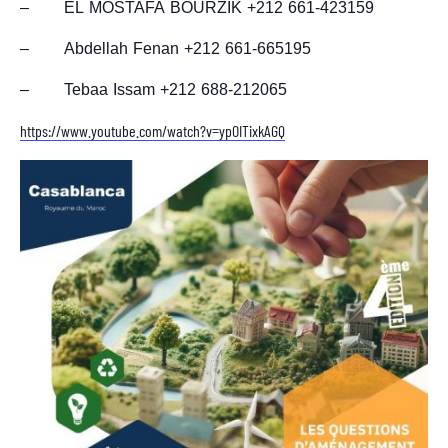
– EL MOSTAFA BOURZIK +212 661-423159
– Abdellah Fenan +212 661-665195
– Tebaa Issam +212 688-212065
https://www.youtube.com/watch?v=ypOITixkAGQ