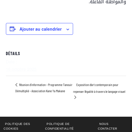
والمواطنة الفاعلة.
Ajouter au calendrier
DÉTAILS
Date :
16 octobre 2025
Exposition d’art contemporain pour
Réunion d’information – Programme Tanouir
Démultiplié – Association Kane Ya Makane
repenser l’égalité à travers le langage visuel
POLITIQUE DES
POLITIQUE DE
NOUS
COOKIES
CONFIDENTIALITÉ
CONTACTER