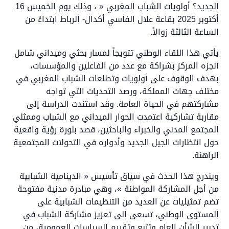
الجديد؟ أولويات الشباب المغربي « ، وذلك يوم الخميس 16
أكتوبر 2025 بقاعة علال الفاسي أكدال- الرباط ابتداءً من
الساعة الثالثة زوالاً.
يأتي هذا اللقاء الوطني تتويجاً لمسار بحثي وميداني شامل
أنجزه المركز بشراكة مع عدد من الفاعلين والمؤسسات،
بهدف الوقوف على أولويات وتطلعات الشباب المغربي في
مختلف جهات المملكة، ورصد التحديات التي تواجه
مشاركتهم في الحياة العامة. وقد استندت الدراسة إلى
مقاربة تشاركية اعتمدت الحوار الميداني مع الشباب وممثلي
المجتمع المدني والخبراء والباحثين، قصد بلورة رؤية واقعية
حول انتظارات الجيل الجديد وأدواره في التحولات المجتمعية
الراهنة.
ويندرج هذا الحدث في سياق تأسيس « الدينامية الشبابية
من أجل المشاركة المواطنة »، وهي مبادرة مدنية مفتوحة
تضم تمثيليات عن العديد من التنظيمات الشبابية على
المستوى الوطني، تسعى إلى تعزيز مشاركة الشباب في
تدبير الشأن العام وتتبع وتقييم السياسات العمومية، من