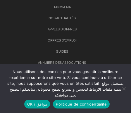
TANMIA.MA
NOS ACTUALITÉS
APPELS D’OFFRES
OFFRES D’EMPLOI
GUIDES
ANNUIERE DES ASSOCIATIONS
Nous utilisons des cookies pour vous garantir la meilleure
expérience sur notre site web. Si vous continuez à utiliser ce
Newsletter
site, nous supposerons que vous en êtes satisfait. يستعمل موقع
تنمية ملفات الارتباط لتحسين و تسريع تصفح محتوياته, متابعتكم التصفح
Inscrivez-vous à notre newsletter pour recevoir les dernières
يعني موافقكم
nouvelles sur TANMIA
Politique de confidentialité
OK / موافق
Creative Common 2004-2026.
Tanmia.ma
| Tous les droits réservés