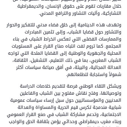
خلال مقاربات تقوم على حقوق الإنسان، والديمقراطية
التشاركية، وآليات التشاور والترافع المدني.
وتهدف هذه الدينامية إلى خلق فضاء مدني للتفكير والحوار
والتشاور حول قضايا الشباب، وإلى تثمين المبادرات
والممارسات الفضلى التي تعكس انخراط الشباب في بناء
المجتمع. كما تروم لفت انتباه صناع القرار على المستويات
المحلية والجهوية والوطنية إلى القضايا الملحة التي تواجه
الشباب المغربي، بما في ذلك التعليم، التشغيل، الثقافة،
العدالة المجالية، والبيئة، في أفق صياغة سياسات أكثر
شمولاً واستجابة لتطلعاتهم.
ويشكل اللقاء الوطني فرصة لتقديم خلاصات الدراسة
وتوصياتها، وفتح نقاش مفتوح بين الشباب والفاعلين
المدنيين والمؤسساتيين حول سبل إرساء سياسات عمومية
شبابية مندمجة تكرس قيم الحرية والمساواة والعدالة
الاجتماعية، وتدعم مشاركة الشباب في صنع القرار العمومي
وبناء مغرب ديمقراطي وحداثي يؤمن بثقافة الحق والواجب