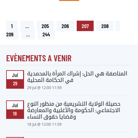
1
…
205
206
207
208
209
…
244
EVÈNEMENTS A VENIR
المناصفة هي الحل: إشراك المرأة بالمحمدية
Jul
في الحكامة المحلية
29
29 Jul @ 12:00 11:59
حصيلة الولاية التشريعية من منظور النوع
Jul
الاجتماعي: الحكومة والأغلبية والمعارضة
18
وقضايا حقوق النساء
18 Jul @ 12:00 11:59