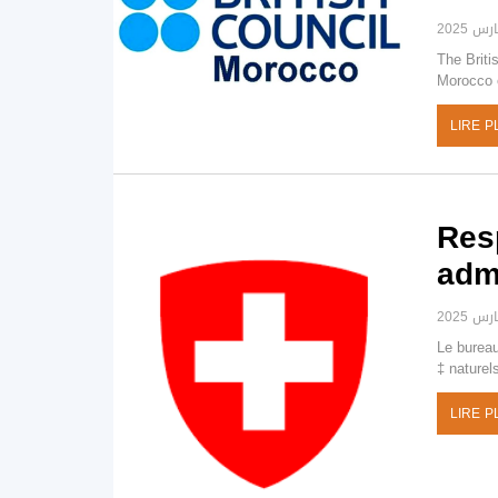
The Briti
Morocco o
LIRE P
Res
admi
Le bureau
naturel
LIRE P