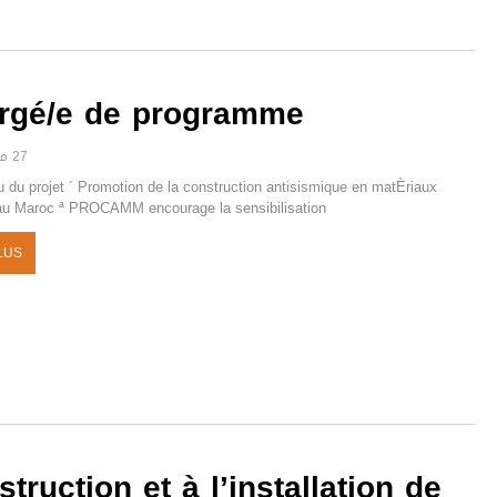
rgé/e de programme
27 مارس 2025
 du projet ´ Promotion de la construction antisismique en matÈriaux
 au Maroc ª PROCAMM encourage la sensibilisation
LUS
truction et à l’installation de