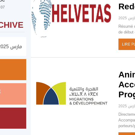
Red
07 Jul @ 12:00 11:59
CHIVE
Résumé d
de début 
LIRE P
Ani
Acc
Pro
Directeme
Accompag
porteurs/