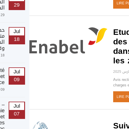
ال
29
LIRE P
الم
29 Jul @ 12:00 11:59
Etu
حص
Jul
منظ
des
18
ال
وق
dans
18 Jul @ 12:00 11:59
les 
té
Jul
et
09
Avis rect
ce
charges 
09 Jul @ 12:00 11:59
LIRE P
 –
Jul
ie
07
 et
es
Sui
oc