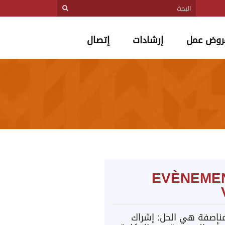
روض عمل
إرشادات
إتصال
EVÈNEME
مناصفة هي الحل: إشراك