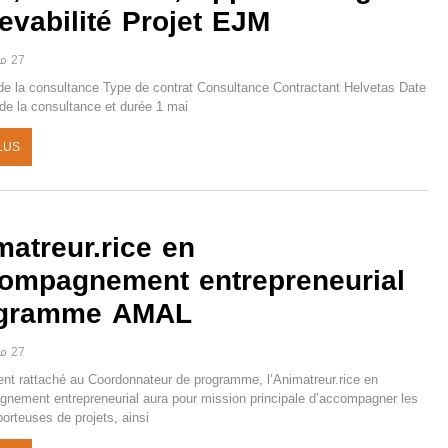
evabilité Projet EJM
27 مارس 2025
e la consultance Type de contrat Consultance Contractant Helvetas Date
de la consultance et durée 1 mai
LUS
matreur.rice en
ompagnement entrepreneurial
gramme AMAL
27 مارس 2025
nt rattaché au Coordonnateur de programme, l’Animatreur.rice en
nement entrepreneurial aura pour mission principale d’accompagner les
porteuses de projets, ainsi