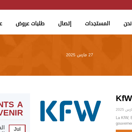
نحن
المستجدات
إتصال
طلبات عروض
ع
27 مارس 2025
KfW
NTS A
VENIR
La KfW, 
gouvernem
ال
Jul