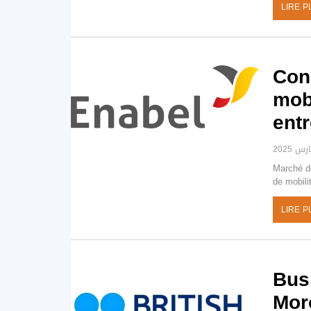
LIRE P
Con
mob
entr
Marché de
de mobili
LIRE P
Bus
Mor