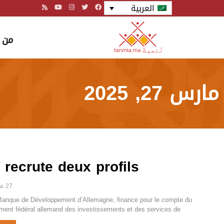
العربية
من 
مارس 27, 2025
 recrute deux profils
27 مارس 2025
Banque de Développement d’Allemagne, finance pour le compte du
ent fédéral allemand des investissements et des services de