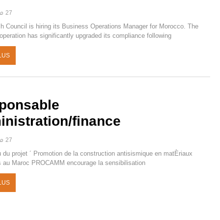
27 مارس 2025
sh Council is hiring its Business Operations Manager for Morocco. The
peration has significantly upgraded its compliance following
LUS
ponsable
nistration/finance
27 مارس 2025
 du projet ´ Promotion de la construction antisismique en matÈriaux
s au Maroc PROCAMM encourage la sensibilisation ‡
LUS