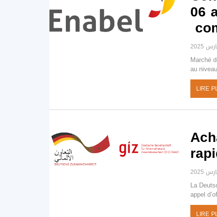
06 a
co
Marché de 
au nivea
LIRE P
Acha
rapi
La Deuts
appel d’of
LIRE P