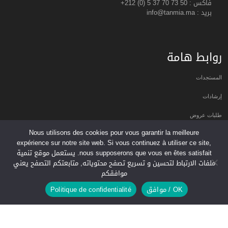
فاكس :
+212 (0) 5 37 70 73 50
بريد : info@tanmia.ma
روابط هامة
المستجدات
إرشادات
طلبات عروض
Nous utilisons des cookies pour vous garantir la meilleure
دليل الجمعيات
expérience sur notre site web. Si vous continuez à utiliser ce site,
nous supposerons que vous en êtes satisfait. يستعمل موقع تنمية
عروض عمل
ملفات الارتباط لتحسين و تسريع تصفح محتوياته, متابعتكم التصفح يعني
موافقكم
النشرة البريدية
OK / موافق
Politique de confidentialité
اشترك في النشرة البريدية ليصلك آخر أخبار تنمية