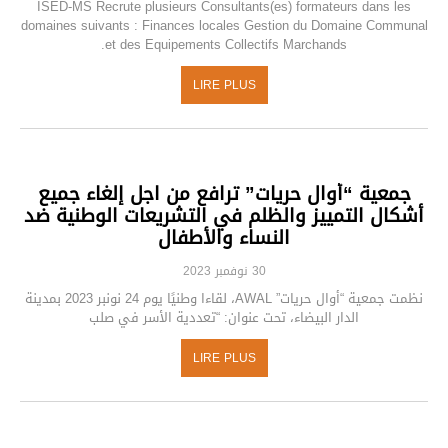
ISED-MS Recrute plusieurs Consultants(es) formateurs dans les
domaines suivants : Finances locales Gestion du Domaine Communal
et des Equipements Collectifs Marchands.
LIRE PLUS
جمعية “أوال حريات” ترافع من اجل إلغاء جميع
أشكال التمييز والظلم في التشريعات الوطنية ضد
النساء والأطفال
30 نوفمبر 2023
نظمت جمعية “أوال حريات” ‏AWAL، لقاءا وطنيًا يوم 24 نونبر 2023 بمدينة
الدار البيضاء، تحت عنوان: “تعددية الأسر في صلب
LIRE PLUS