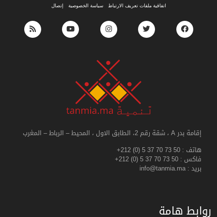
اتفاقية ملفات تعريف الارتباط
سياسة الخصوصية
إتصال
إقامة بدر A ، شقة رقم 2، الطابق الاول ، المحيط – الرباط – المغرب
هاتف :
+212 (0) 5 37 70 73 50
فاكس :
+212 (0) 5 37 70 73 50
بريد : info@tanmia.ma
روابط هامة