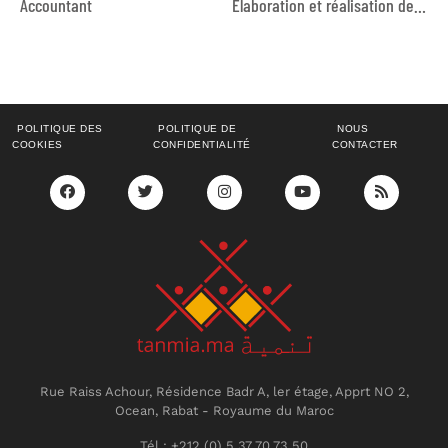
Accountant
Elaboration et réalisation de formations en matière de Marketing Digital et e-Commerce
POLITIQUE DES
POLITIQUE DE
NOUS
COOKIES
CONFIDENTIALITÉ
CONTACTER
Rue Raiss Achour, Résidence Badr A, ler étage, Apprt NO 2,
Ocean, Rabat - Royaume du Maroc
Tél : +212 (0) 5 37 70 73 50