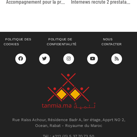
Accompagnement pour la production de vidéos des réformes prioritaires du gouvernement marocain
Internews recrute 2 prestataires de service
POLITIQUE DES
POLITIQUE DE
NOUS
COOKIES
CONFIDENTIALITÉ
CONTACTER
Rue Raiss Achour, Résidence Badr A, ler étage, Apprt NO 2,
Ocean, Rabat - Royaume du Maroc
Tél : +212 (0) 5 37 70 73 50