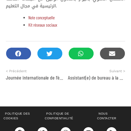
الرئيسية في مجال التعليم.
Note conceptuelle
Kit réseaux sociaux
< Précédent
Suivant >
Journée internationale de l’éducation 2022 : l’INDH dresse un bilan d’étape
Assistant(e) de bureau à la Représentation de la FAO au Maroc
POLITIQUE DES
POLITIQUE DE
NOUS
COOKIES
CONFIDENTIALITÉ
CONTACTER