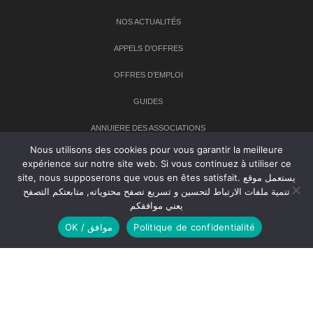
NOS ACTUALITÉS
APPELS D’OFFRES
OFFRES D’EMPLOI
GUIDES
ANNUIERE DES ASSOCIATIONS
Nous utilisons des cookies pour vous garantir la meilleure
expérience sur notre site web. Si vous continuez à utiliser ce
Newsletter
site, nous supposerons que vous en êtes satisfait. يستعمل موقع
تنمية ملفات الارتباط لتحسين و تسريع تصفح محتوياته, متابعتكم التصفح
Inscrivez-vous à notre newsletter pour recevoir les dernières
يعني موافقكم
nouvelles sur TANMIA
OK / موافق
Politique de confidentialité
Creative Common 2004-2026.
Tanmia.ma
| Tous les droits réservés
Réalisation
Agence Web
Tudiodev