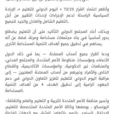
وأظهر اعتماد القرار 73/25 « اليوم الدولي للتعليم »، الإرادة
السياسية الراسخة لدعم الإجراءات لإحداث التغيير من أجل
التعليم الشامل والعادل والجيد للجميع..
وبذلك، أعاد المجتمع الدولي التأكيد على أن التعليم يضطلع
بدور أساسياً في بناء مجتمعات مستدامة ومرنة، فضلا عن أنه
يساهم في تحقيق جميع أهداف التنمية المستدامة الأخرى.
ودعا القرار جميع أصحاب المصلحة — بما في ذلك الدول
الأعضاء، ومؤسسات منظومة الأمم المتحدة، والمجتمع المدني،
والمنظمات غير الحكومية، والمؤسسات الأكاديمية، والقطاع
الخاص واﻷﻓﺮاد وﻏﻴﺮهم ﻣﻦ أﺻﺤﺎب اﻟﻤﺼﻠﺤﺔ اﻟﻤﻌﻨﻴﻴﻦ — إلى
ﻤﺮاﻗﺒﺔ اﻟﻴﻮم اﻟﺪوﻟﻲ ﻟﻠﺘﻌﻠﻴﻢ لتعزيز التعاون الدولي في دعم
الجهود الرامية إلى تحقيق الهدف 4 من أهداف التنمية
المستدامة.
وتسير منظمة الأمم المتحدة للتربية و التعليم والعلم والتقافة-
اليونسكو ، بوصفها وكالة الأمم المتحدة المتخصصة للتعليم،
الاحتفال السنوي باليوم بالتعاون الوثيق مع الجهات الفاعلة