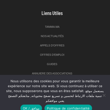
Liens Utiles
TANMIA.MA
NOS ACTUALITÉS
APPELS D’OFFRES
OFFRES D’EMPLOI
GUIDES
ANNUIERE DES ASSOCIATIONS
Nous utilisons des cookies pour vous garantir la meilleure
expérience sur notre site web. Si vous continuez à utiliser ce
Newsletter
site, nous supposerons que vous en êtes satisfait. يستعمل موقع
تنمية ملفات الارتباط لتحسين و تسريع تصفح محتوياته, متابعتكم التصفح
Inscrivez-vous à notre newsletter pour recevoir les dernières
يعني موافقكم
nouvelles sur TANMIA
OK / موافق
Politique de confidentialité