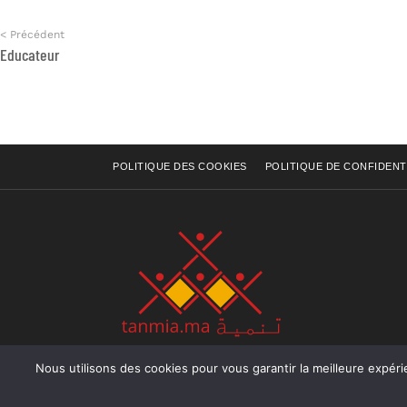
< Précédent
Educateur
POLITIQUE DES COOKIES
POLITIQUE DE CONFIDENT
Nous utilisons des cookies pour vous garantir la meilleure expérience sur not
Rue Raiss Achour, Résidence Badr A, ler étage, Ap
Ocean, Rabat - Royaume du Maroc