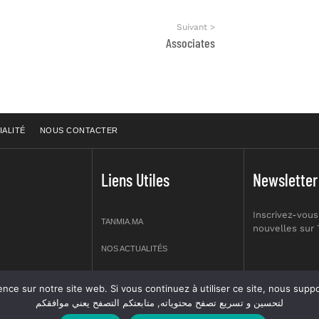
Suivant >
Associates
IALITÉ
NOUS CONTACTER
Liens Utiles
Newsletter
Inscrivez-vous
TANMIA.MA
nouvelles sur
NOS ACTUALITÉS
APPELS D’OFFRES
re site web. Si vous continuez à utiliser ce site, nous supposerons que vous en êtes s
prt NO 2,
لتحسين و تسريع تصفح محتوياته, متابعتكم التصفح يعني موافقكم
OFFRES D’EMPLOI