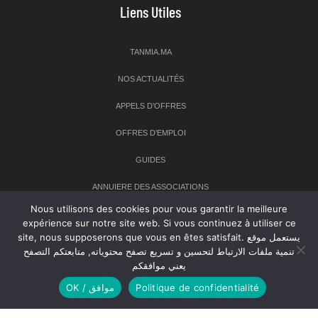
Liens Utiles
TANMIA.MA
NOS ACTUALITÉS
APPELS D’OFFRES
OFFRES D’EMPLOI
GUIDES
ANNUIERE DES ASSOCIATIONS
Nous utilisons des cookies pour vous garantir la meilleure
expérience sur notre site web. Si vous continuez à utiliser ce
Newsletter
site, nous supposerons que vous en êtes satisfait. يستعمل موقع
تنمية ملفات الارتباط لتحسين و تسريع تصفح محتوياته, متابعتكم التصفح
Inscrivez-vous à notre newsletter pour recevoir les dernières
يعني موافقكم
nouvelles sur TANMIA
OK / موافق
Politique de confidentialité