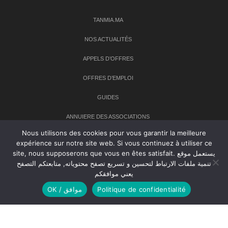
TANMIA.MA
NOS ACTUALITÉS
APPELS D’OFFRES
OFFRES D’EMPLOI
GUIDES
ANNUIERE DES ASSOCIATIONS
Nous utilisons des cookies pour vous garantir la meilleure
expérience sur notre site web. Si vous continuez à utiliser ce
Newsletter
site, nous supposerons que vous en êtes satisfait. يستعمل موقع
تنمية ملفات الارتباط لتحسين و تسريع تصفح محتوياته, متابعتكم التصفح
Inscrivez-vous à notre newsletter pour recevoir les dernières
يعني موافقكم
nouvelles sur TANMIA
OK / موافق
Politique de confidentialité
Creative Common 2004-2026.
Tanmia.ma
| Tous les droits réservés