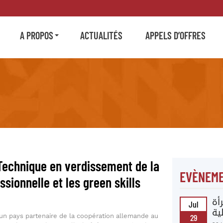
A PROPOS
ACTUALITÉS
APPELS D’OFFRES
 Technique en verdissement de la
EVÈNEME
sionnelle et les green skills
أة
Jul
ية
un pays partenaire de la coopération allemande au
29