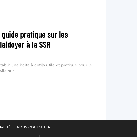
 guide pratique sur les
laidoyer à la SSR
établir une boite à outils utile et pratique pour le
vile sur
IALITÉ
NOUS CONTACTER