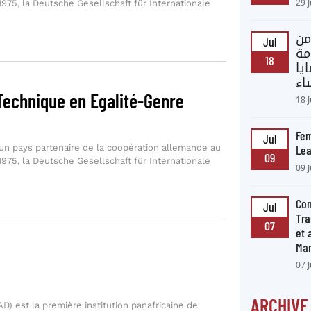
29 
75, la Deutsche Gesellschaft für Internationale
من
Jul
مة
18
يا
اء
 Technique en Egalité-Genre
18 
Fem
Jul
un pays partenaire de la coopération allemande au
Lea
09
75, la Deutsche Gesellschaft für Internationale
09 
Con
Jul
Tra
07
et
Ma
07 
ARCHIVE
 est la première institution panafricaine de