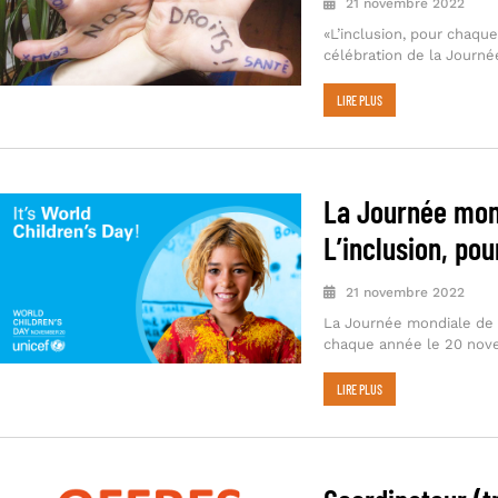
21 novembre 2022
«L’inclusion, pour chaqu
célébration de la Journé
LIRE PLUS
La Journée mond
L’inclusion, po
21 novembre 2022
La Journée mondiale de l
chaque année le 20 nov
LIRE PLUS