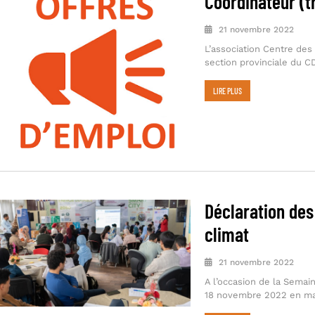
Coordinateur (tr
21 novembre 2022
L’association Centre des
section provinciale du CD
LIRE PLUS
Déclaration des
climat
21 novembre 2022
A l’occasion de la Semai
18 novembre 2022 en ma