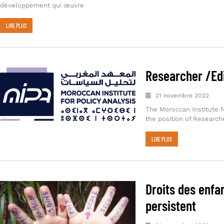
développement qui œuvre
LIRE PLUS
Researcher /Ed
21 novembre 2022
The Moroccan Institute fo
the position of Researche
LIRE PLUS
Droits des enfan
persistent