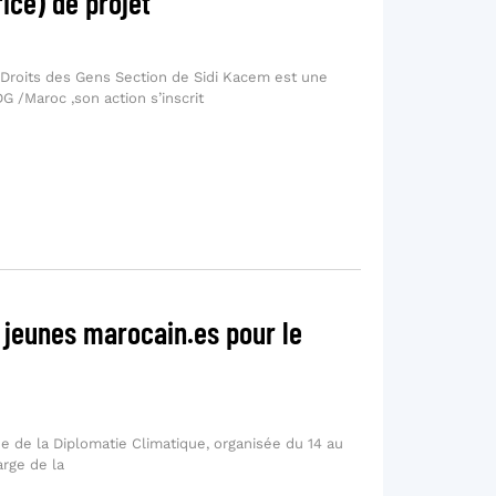
ice) de projet
 Droits des Gens Section de Sidi Kacem est une
G /Maroc ,son action s’inscrit
 jeunes marocain.es pour le
ne de la Diplomatie Climatique, organisée du 14 au
rge de la