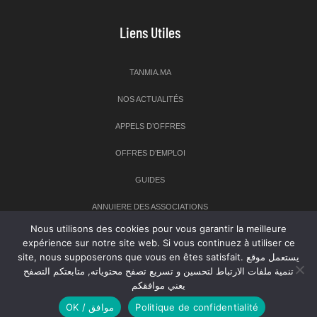
Liens Utiles
TANMIA.MA
NOS ACTUALITÉS
APPELS D’OFFRES
OFFRES D’EMPLOI
GUIDES
ANNUIERE DES ASSOCIATIONS
Nous utilisons des cookies pour vous garantir la meilleure
expérience sur notre site web. Si vous continuez à utiliser ce
Newsletter
site, nous supposerons que vous en êtes satisfait. يستعمل موقع
تنمية ملفات الارتباط لتحسين و تسريع تصفح محتوياته, متابعتكم التصفح
Inscrivez-vous à notre newsletter pour recevoir les dernières
يعني موافقكم
nouvelles sur TANMIA
OK / موافق
Politique de confidentialité