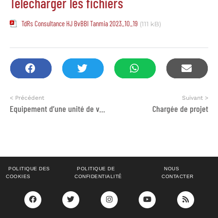
Télécharger les fichiers
TdRs Consultance HJ BvBBI Tanmia 2023_10_19
(111 kB)
< Précédent
Suivant >
Equipement d’une unité de valorisation des plantes aromatiques et médicinales
Chargée de projet
POLITIQUE DES
POLITIQUE DE
NOUS
COOKIES
CONFIDENTIALITÉ
CONTACTER