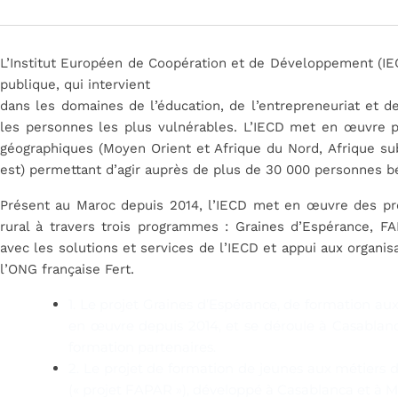
L’Institut Européen de Coopération et de Développement (IEC
publique, qui intervient
dans les domaines de l’éducation, de l’entrepreneuriat et de
les personnes les plus vulnérables. L’IECD met en œuvre p
géographiques (Moyen Orient et Afrique du Nord,
Afrique su
est) permettant d’agir auprès de plus de 30 000 personnes bé
Présent au Maroc depuis 2014, l’IECD met en œuvre des pr
rural à travers trois programmes : Graines d’Espérance, F
avec les solutions et services de l’IECD et appui aux organi
l’ONG française Fert.
1. Le projet Graines d’Espérance, de formation aux 
en œuvre depuis 2014, et se déroule à Casablanc
formation partenaires.
2. Le projet de
formation de jeunes aux métiers d
(« projet FAPAR »), développé à Casablanca et à 