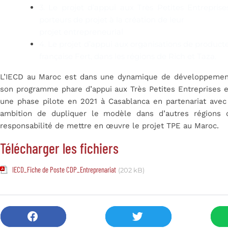
3. Le projet
d’appui aux Très Petites Entrepris
porteurs de projet à la création de leur
projet entrepreneurial
4. Le projet d’
appui aux organisations de product
française Fert, dans les régions de Rich et Taza.
L’IECD au Maroc est dans une dynamique de développement 
son programme phare d’appui aux Très Petites Entreprises et
une phase pilote en 2021 à Casablanca en partenariat avec 
ambition de dupliquer le modèle dans d’autres régions 
responsabilité de mettre en œuvre le projet TPE au Maroc.
Télécharger les fichiers
IECD_Fiche de Poste CDP_Entreprenariat
(202 kB)