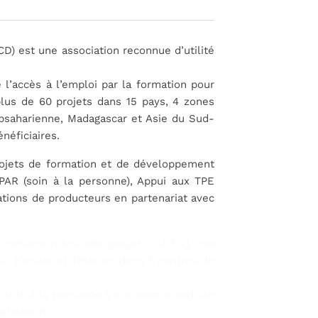
D) est une association reconnue d’utilité
 l’accès à l’emploi par la formation pour
lus de 60 projets dans 15 pays, 4 zones
bsaharienne, Madagascar et Asie du Sud-
néficiaires.
ojets de formation et de développement
APAR (soin à la personne), Appui aux TPE
sations de producteurs en partenariat avec
métiers industriels, (projet « GDE »), mis
a, Kenitra et Tétouan dans 5 centres de
’aide à la personne à autonomie réduite
Marrakech