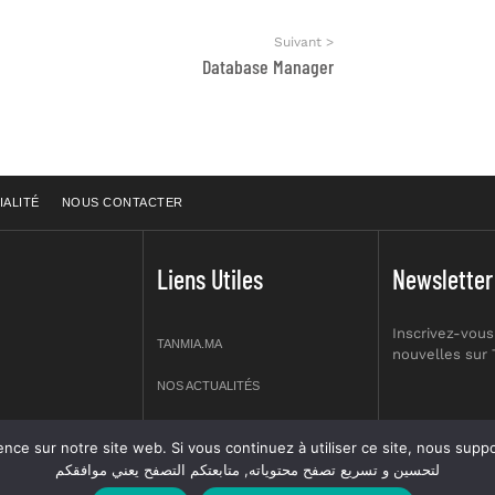
Suivant >
Database Manager
IALITÉ
NOUS CONTACTER
Liens Utiles
Newsletter
Inscrivez-vous
TANMIA.MA
nouvelles sur
NOS ACTUALITÉS
APPELS D’OFFRES
re site web. Si vous continuez à utiliser ce site, nous supposerons que vous en êtes s
prt NO 2,
لتحسين و تسريع تصفح محتوياته, متابعتكم التصفح يعني موافقكم
OFFRES D’EMPLOI