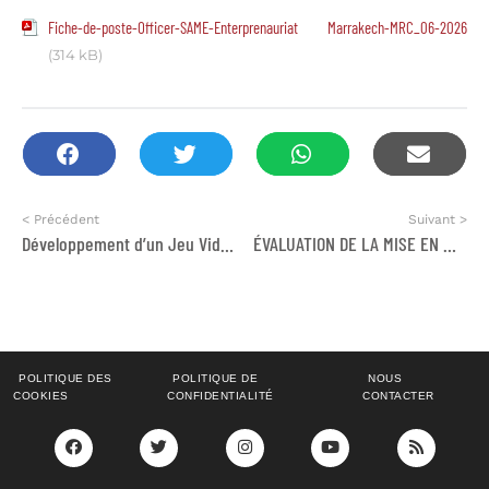
Fiche-de-poste-Officer-SAME-Enterprenauriat Marrakech-MRC_06-2026
(314 kB)
< Précédent
Suivant >
Développement d’un Jeu Vidéo Finance SAGA.
ÉVALUATION DE LA MISE EN ŒUVRE DU PLAN DE PRÉPARATION À LA TRANSITION DES FINANCEMENTS DES PROGRAMMES VIH/SIDA ET TUBERCULOSE (2019-2026)
POLITIQUE DES
POLITIQUE DE
NOUS
COOKIES
CONFIDENTIALITÉ
CONTACTER