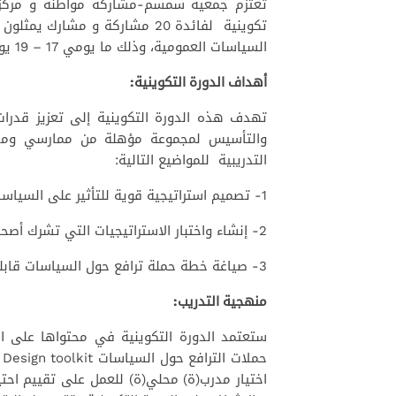
تعتزم جمعية سمسم-مشاركة مواطنة و مركز ال
تكوينية لفائدة 20 مشاركة و م
السياسات العمومية، وذلك ما يومي 17 – 19 يونيو 2022 بمدينة الرباط.
أهداف الدورة التكوينية:
تهدف هذه الدورة التكوينية إلى تعزيز قدرا
والتأسيس لمجموعة مؤهلة من ممارسي ومدرب
التدريبية للمواضيع التالية:
1- تصميم استراتيجية قوية للتأثير على السياسات تعالج الأسباب الجذرية لقضية الترافع؛
2- إنشاء واختبار الاستراتيجيات التي تشرك أصحاب المصلحة الرئيسيين؛
3- صياغة خطة حملة ترافع حول السياسات قابلة للتنفيذ.
منهجية التدريب:
ستعتمد الدورة التكوينية في محتواها على ال
اختيار مدرب(ة) محلي(ة) للعمل على تقييم احتي