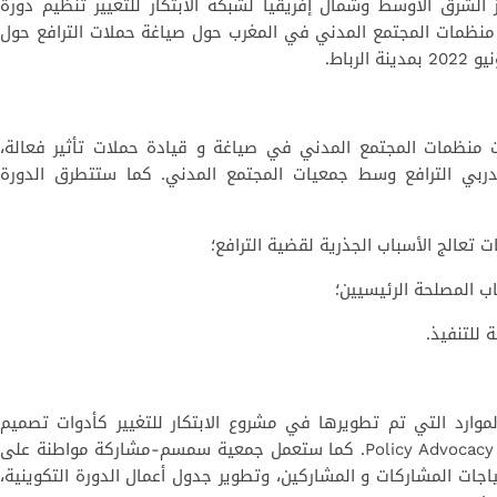
شرق الأوسط وشمال ﺇفريقيا لشبكة الابتكار للتغيير تنظيم دورة
شارك يمثلون منظمات المجتمع المدني في المغرب حول صياغة حملات الترافع حول
ت منظمات المجتمع المدني في صياغة و قيادة حملات تأثير فعالة،
ي الترافع وسط جمعيات المجتمع المدني. كما ستتطرق الدورة
موارد التي تم تطويرها في مشروع الابتكار للتغيير كأدوات تصميم
حملات الترافع حول السياسات Policy Advocacy Design toolkit. كما ستعمل جمعية سمسم-مشاركة مواطنة على
اجات المشاركات و المشاركين، وتطوير جدول أعمال الدورة التكوينية،