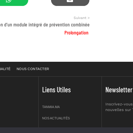
Suivant >
on d’un module intégré de prévention combinée
Prolongation
IALITÉ
NOUS CONTACTER
Liens Utiles
Newsletter
Inscrivez-vous
TANMIA.MA
nouvelles sur
NOS ACTUALITÉS
APPELS D’OFFRES