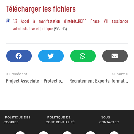
Télécharger les fichiers
1.3 Appel à manifestation d'intérêt_RDPP Phase VII asssitance
administrative et juridique
(58 kB)
< Précédent
Suivant >
Project Associate – Protection and AVM
Recrutement Experts, formateurs et agences dans plusieurs disciplines
POLITIQUE DES
POLITIQUE DE
NOUS
COOKIES
CONFIDENTIALITÉ
CONTACTER