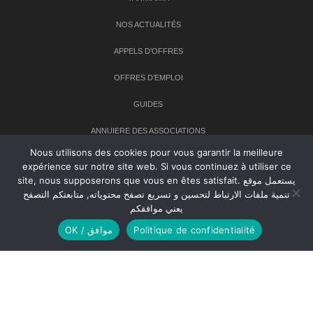
NOS ACTUALITÉS
APPELS D’OFFRES
OFFRES D’EMPLOI
GUIDES
ANNUIERE DES ASSOCIATIONS
Nous utilisons des cookies pour vous garantir la meilleure
expérience sur notre site web. Si vous continuez à utiliser ce
Newsletter
site, nous supposerons que vous en êtes satisfait. يستعمل موقع
تنمية ملفات الارتباط لتحسين و تسريع تصفح محتوياته, متابعتكم التصفح
Inscrivez-vous à notre newsletter pour recevoir les dernières
يعني موافقكم
nouvelles sur TANMIA
OK / موافق
Politique de confidentialité
Creative Common 2004-2026.
Tanmia.ma
| Tous les droits réservés
Réalisation
Agence Web
Tudiodev