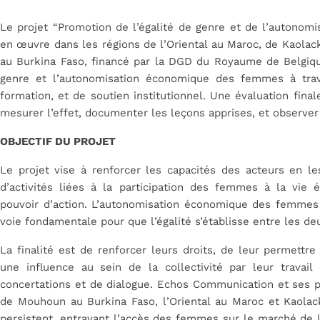
Le projet “Promotion de l’égalité de genre et de l’autono
en œuvre dans les régions de l’Oriental au Maroc, de Kaola
au Burkina Faso, financé par la DGD du Royaume de Belgique.
genre et l’autonomisation économique des femmes à traver
formation, et de soutien institutionnel. Une évaluation fina
mesurer l’effet, documenter les leçons apprises, et observer
OBJECTIF DU PROJET
Le projet vise à renforcer les capacités des acteurs en 
d’activités liées à la participation des femmes à la vie
pouvoir d’action. L’autonomisation économique des femmes 
voie fondamentale pour que l’égalité s’établisse entre les de
La finalité est de renforcer leurs droits, de leur permettre 
une influence au sein de la collectivité par leur travail
concertations et de dialogue. Echos Communication et ses pa
de Mouhoun au Burkina Faso, l’Oriental au Maroc et Kaolac
persistent, entravant l’accès des femmes sur le marché de l