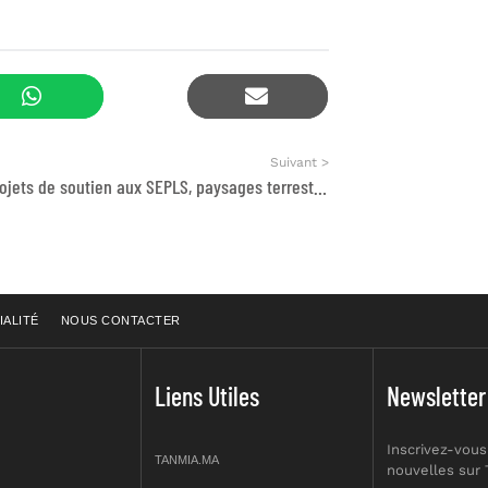
Suivant >
Appel à projets de soutien aux SEPLS, paysages terrestres et marins de production socio-écologique
IALITÉ
NOUS CONTACTER
Liens Utiles
Newsletter
Inscrivez-vous
TANMIA.MA
nouvelles sur