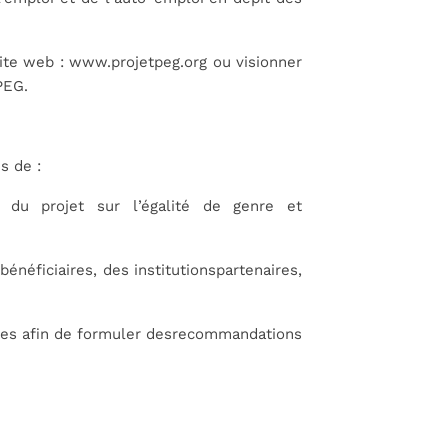
site web :
www.projetpeg.org
ou visionner
 PEG
.
s de :
 du projet sur l’égalité de genre et
énéficiaires, des institutions
partenaires,
ses afin de formuler des
recommandations