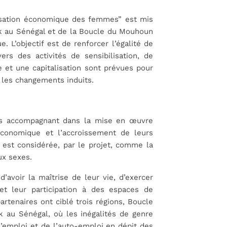
misation économique des femmes” est mis
ck au Sénégal et de la Boucle du Mouhoun
 L’objectif est de renforcer l’égalité de
s des activités de sensibilisation, de
le et une capitalisation sont prévues pour
 les changements induits.
les accompagnant dans la mise en œuvre
 économique et l’accroissement de leurs
est considérée, par le projet, comme la
ux sexes.
d’avoir la maîtrise de leur vie, d’exercer
 et leur participation à des espaces de
rtenaires ont ciblé trois régions, Boucle
k au Sénégal, où les inégalités de genre
’emploi et de l’auto-emploi en dépit des